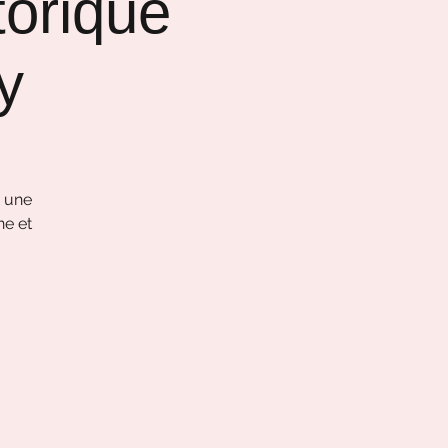
torique
​​
r une
ne et