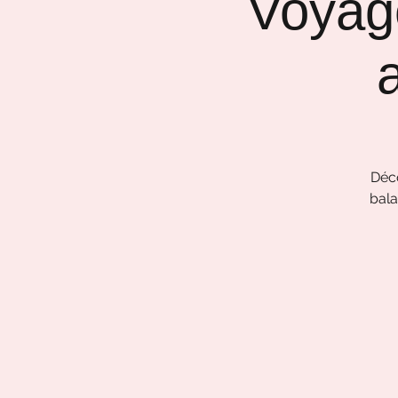
Voyage
a
Déco
bala