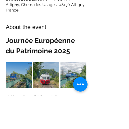
Attigny, Chem. des Usages, 08130 Attigny,
France
About the event
Journée Européenne 
du Patrimoine 2025
📍 
Lieu
 : Gare d’Attigny (08)
📅 
Date
 : Samedi 20 septembre 2025
🛤️ 
Parcours
 : Attigny ⇄ Rilly-sur-Aisne
🔹 Balades en autorail X2100